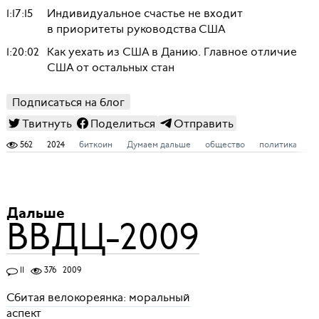
1:17:15
Индивидуальное счастье не входит
в приоритеты руководства США
1:20:02
Как уехать из США в Данию. Главное отличие
США от остальных стан
Подписаться на блог
Твитнуть
Поделиться
Отправить
562
2024
биткоин
Думаем дальше
общество
политика
ф
Дальше
ВВДЦ-2009
11
376
2009
Сбитая велокореянка: моральный
аспект