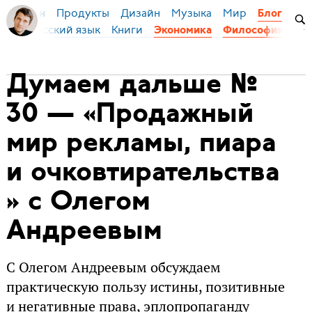
Продукты
Дизайн
Музыка
Мир
я Бирман
Блог
оры
Русский язык
Книги
До
Экономика
Философия
Думаем дальше №
30 — «Продажный
мир рекламы, пиара
и очковтирательства
» c Олегом
Андреевым
С Олегом Андреевым обсуждаем
практическую пользу истины, позитивные
и негативные права, эплопропаганду