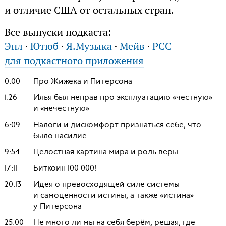
и отличие США от остальных стран.
Все выпуски подкаста:
Эпл
·
Ютюб
·
Я.Музыка
·
Мейв
·
РСС
для подкастного приложения
0:00
Про Жижека и Питерсона
1:26
Илья был неправ про эксплуатацию «честную»
и «нечестную»
6:09
Налоги и дискомфорт признаться себе, что
было насилие
9:54
Целостная картина мира и роль веры
17:11
Биткоин 100 000!
20:13
Идея о превосходящей силе системы
и самоценности истины, а также «истина»
у Питерсона
25:00
Не много ли мы на себя берём, решая, где