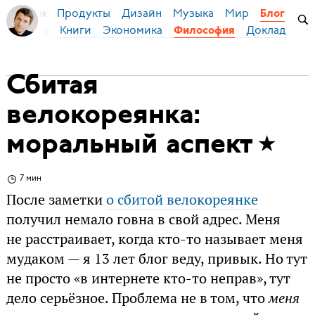
Продукты
Дизайн
Музыка
Мир
я Бирман
Блог
ский язык
Книги
Экономика
Доклады
Философия
Сбитая
велокореянка:
моральный аспект
7 мин
После заметки
о сбитой велокореянке
получил немало говна в свой адрес. Меня
не расстраивает, когда кто-то называет меня
мудаком — я 13 лет блог веду, привык. Но тут
не просто «в интернете кто-то неправ», тут
дело серьёзное. Проблема не в том, что
меня