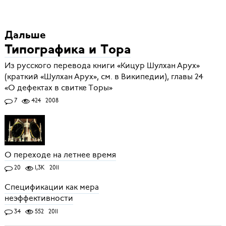
Дальше
Типографика и Тора
Из русского перевода книги «Кицур Шулхан Арух»
(краткий «Шулхан Арух», см. в Википедии), главы 24
«О дефектах в свитке Торы»
7
424
2008
О переходе на летнее время
20
1,3K
2011
Спецификации как мера
неэффективности
34
552
2011