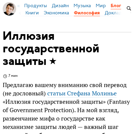
Продукты
Дизайн
Музыка
Мир
я Бирман
Блог
ский язык
Книги
Экономика
Доклады
Философия
Иллюзия
государственной
защиты
7 мин
Предлагаю вашему вниманию свой перевод
(не дословный)
статьи Стефана Молинье
«Иллюзия государственной защиты» (Fantasy
of Government Protection). На мой взгляд,
развенчание мифа о государстве как
механизме защиты людей — важный шаг