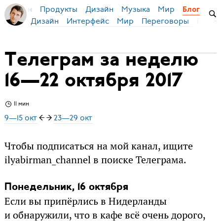
Продукты
Дизайн
Музыка
Мир
я Бирман
Блог
Дизайн
Интерфейс
Мир
Переговоры
Русск
Телеграм за неделю
16—22 октября 2017
11 мин
9—15 окт
← →
23—29 окт
Чтобы подписаться на мой канал, ищите
ilyabirman_channel в поиске Телеграма.
Понедельник, 16 октября
Если вы припёрлись в Нидерланды
и обнаружили, что в кафе всё очень дорого,