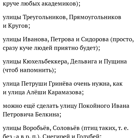
круче любых академиков);
улицы Треугольников, Прямоугольников
и Кругов;
улицы Иванова, Петрова и Сидорова (просто,
сразу куче людей приятно будет);
улицы Кюхельбеккера, Дельвига и Пущина
(чтоб напомнить);
улица Петруши Гринёва очень нужна, как
и улица Алёши Карамазова;
можно ещё сделать улицу Покойного Ивана
Петровича Белкина;
улицы Воробьёв, Соловьёв (птиц таких, т. е.
без -а в р. п.), Снегирей и Голубей;