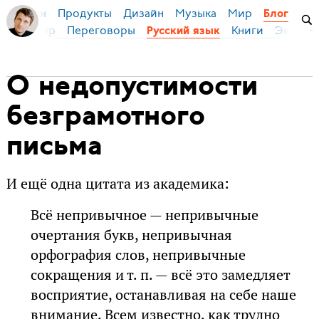
Продукты
Дизайн
Музыка
Мир
я Бирман
Блог
ейс
Мир
Переговоры
Книги
Эконом
Русский язык
О недопустимости
безграмотного
письма
И ещё одна цитата из академика:
Всё непривычное — непривычные
очертания букв, непривычная
орфография слов, непривычные
сокращения и т. п. — всё это замедляет
восприятие, останавливая на себе наше
внимание. Всем известно, как трудно