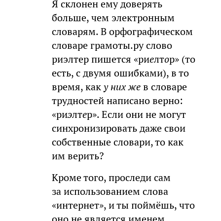
Я склонен ему доверять
больше, чем электронным
словарям. В орфографическом
словаре грамоты.ру слово
риэлтер пишется «ри
е
лт
о
р» (то
есть, с двумя ошибками), в то
время, как
у них же
в словаре
трудностей написано верно:
«ри
э
лт
е
р». Если они не могут
синхронизировать даже свои
собственные словари, то как
им верить?
Кроме того, проследи сам
за использованием слова
«интернет», и ты поймёшь, что
оно не является именем