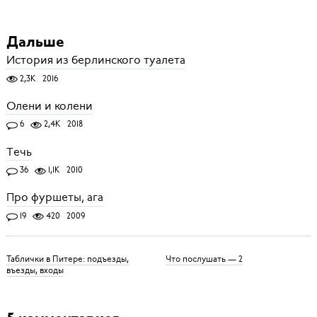
Дальше
История из берлинского туалета
2,3K
2016
Олени и колени
6
2,4K
2018
Течь
36
1,1K
2010
Про фуршеты, ага
19
420
2009
Таблички в Питере: подъезды,
Что послушать — 2
въезды, входы