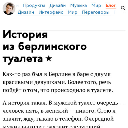
Продукты
Дизайн
Музыка
Мир
я Бирман
Блог
Дизайн
Интерфейс
Мир
Переговоры
Русск
История
из берлинского
туалета
Как-то раз был в Берлине в баре с двумя
красивыми девушками. Более того, речь
пойдёт о том, что происходило в туалете.
А история такая. В мужской туалет очередь —
человек пять, в женский — никого. Стою я
значит, жду, тыкаю в телефон. Очередной
мужик выходит, заходит следующий.