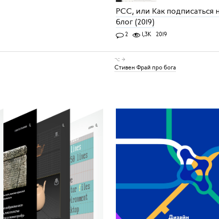
РСС, или Как подписаться 
блог (2019)
2
1,3K
2019
⌥ →
Стивен Фрай про бога