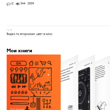
12
344
2009
⌥ ←
Видео по вторникам: цвет в кино
Мои книги