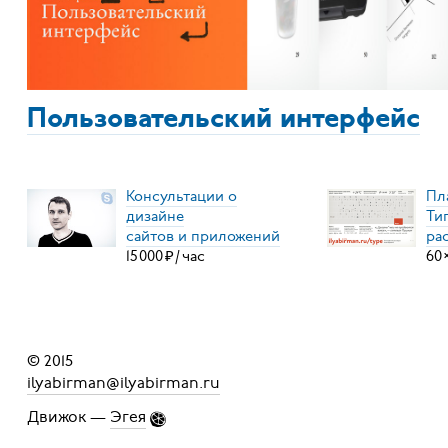
Пользовательский интерфейс
Консультации о
Пл
дизайне
Ти
сайтов и приложений
ра
15
000
₽
/
час
60
© 2015
ilyabirman@ilyabirman.ru
Движок —
Эгея