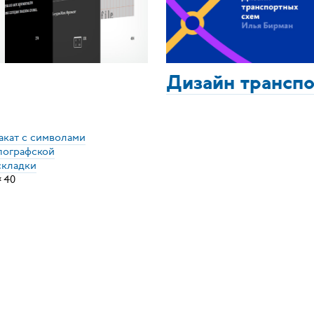
Дизайн трансп
акат с символами
пографской
складки
×
40