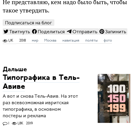
Не представляю, кем надо было быть, чтобы
такое утвердить.
Подписаться на блог
Твитнуть
Поделиться
Отправить
Запинить
1,1K
2018
мир
Москва
навигация
полёты
фото
Дальше
Типографика в Тель-
Авиве
А вот и снова Тель-Авив. На этот
раз всевозможная ивритская
типографика, в основном
постеры и реклама
1
1,8K
2019