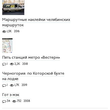
Маршрутные наклейки челябинских
маршруток
1,5K
2016
Пять станций метро «Вестерн»
1
2,2K
2018
Черногория: по Которской бухте
на лодке
1
1,7K
2019
Гот э мэк
34
752
2008