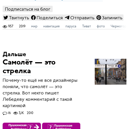
Подписаться на блог
Твитнуть
Поделиться
Отправить
Запинить
957
2019
мир
навигация
паруса
Тиват
фото
Черногори
Дальше
Самолёт — это
стрелка
Почему-то ещё не все дизайнеры
поняли, что самолёт — это
стрелка. Вот некто пишет
Лебедеву комментарий с такой
картинкой
16
3,1K
2010