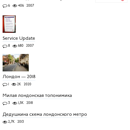
6
406
2007
Service Update
8
680
2007
Лондон — 2018
1
2K
2020
Милая лондонская топонимика
3
1,5K
2018
Дедушкина схема лондонского метро
2,7K
2013