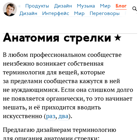
Продукты
Дизайн
Музыка
Мир
я Бирман
Блог
Дизайн
Интерфейс
Мир
Переговоры
Русск
Анатомия стрелки
В любом профессиональном сообществе
неизбежно возникает собственная
терминология для вещей, которые
за пределами сообщества кажутся в ней
не нуждающимися. Если она слишком долго
не появляется органически, то это начинает
мешать, и её приходится вводить
искусственно (
раз
,
два
).
Предлагаю дизайнерам терминологию
для описания анатомии стрелки: