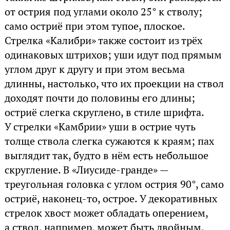
от острия под углами около 25° к стволу;
само остриё при этом тупое, плоское.
Стрелка «Калибри» также состоит из трёх
одинаковых штрихов; уши идут под прямым
углом друг к другу и при этом весьма
длинны, настолько, что их проекции на ствол
доходят почти до половины его длины;
остриё слегка скруглено, в стиле шрифта.
У стрелки «Камбрии» уши в острие чуть
толще ствола слегка сужаются к краям; пах
выглядит так, будто в нём есть небольшое
скругление. В «Лиусиде-гранде» —
треугольная головка с углом острия 90°, само
остриё, наконец-то, острое. У декоративных
стрелок хвост может обладать оперением,
а ствол, например, может быть двойным.