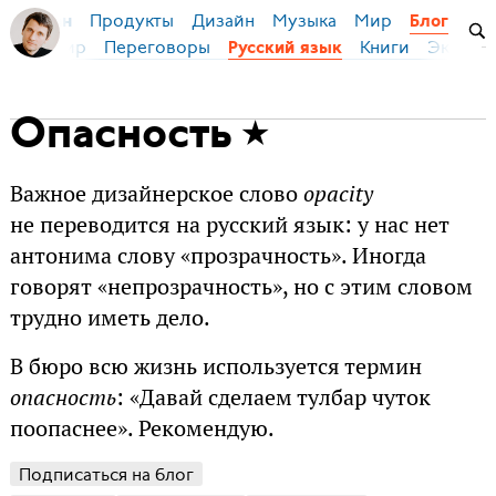
Продукты
Дизайн
Музыка
Мир
я Бирман
Блог
ейс
Мир
Переговоры
Книги
Эконом
Русский язык
Опасность
Важное дизайнерское слово
opacity
не переводится на русский язык: у нас нет
антонима слову «прозрачность». Иногда
говорят «непрозрачность», но с этим словом
трудно иметь дело.
В бюро всю жизнь используется термин
опасность
: «Давай сделаем тулбар чуток
поопаснее». Рекомендую.
Подписаться на блог