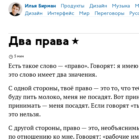
Продукты
Дизайн
Музыка
М
Илья Бирман
Дизайн
Интерфейс
Мир
Переговоры
Рус
Два права
5 мин
Есть такое слово — «право». Говорят: я имею
это слово имеет два значения.
С одной стороны, твоё право — это то, что 
буду пить молоко, меня не посадят. Вот пр
принимать — меня посадят. Если говорят «ты
это нельзя.
С другой стороны, право — это, необъясним
по отношению ко мне. Говорят: «рабочие им