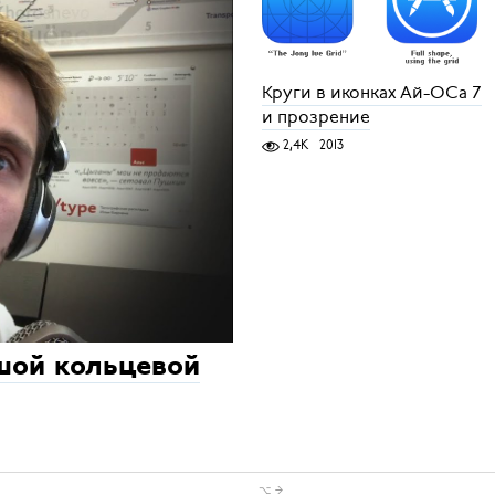
Круги в иконках Ай-ОСа 7
и прозрение
2,4K
2013
шой кольцевой
⌥ →