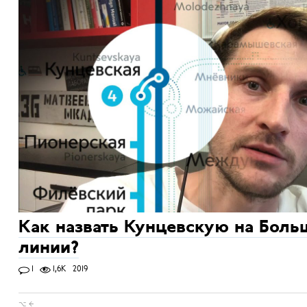
Как назвать Кунцевскую на Боль
линии?
1
1,6K
2019
⌥ ←