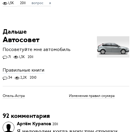
1,5K
2011
вопрос
я
Дальше
Автосовет
Посоветуйте мне автомобиль
71
1,3K
2011
Правильные книги
34
2,2K
2010
Опель-Астра
Изменения правил снукера
92 комментария
Артём Курапов
2011
Я недоволен когда вижу три строчки