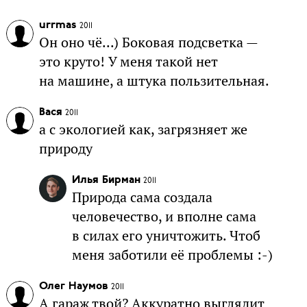
urrmas
2011
Он оно чё...) Боковая подсветка —
это круто! У меня такой нет
на машине, а штука пользительная.
Вася
2011
а с экологией как, загрязняет же
природу
Илья Бирман
2011
Природа сама создала
человечество, и вполне сама
в силах его уничтожить. Чтоб
меня заботили её проблемы :-)
Олег Наумов
2011
А гараж твой? Аккуратно выглядит