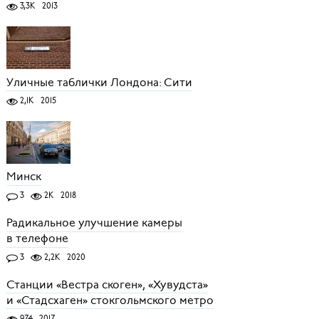
3,3K
2013
Уличные таблички Лондона: Сити
2,1K
2015
Минск
3
2K
2018
Радикальное улучшение камеры
в телефоне
3
2,2K
2020
Станции «Вестра скоген», «Хувудста»
и «Стадсхаген» стокгольмского метро
974
2017