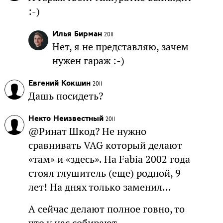
:-)
Илья Бирман
2011
Нет, я не представляю, зачем
нужен гараж :-)
Евгений Кокшин
2011
Дашь посидеть?
Некто Неизвестный
2011
@Ринат Шкод? Не нужно
сравнивать VAG который делают
«там» и «здесь». На Fabia 2002 года
стоял глушитель (еще) родной, 9
лет! На днях только заменил...
А сейчас делают полное говно, то
что у нас собирают.