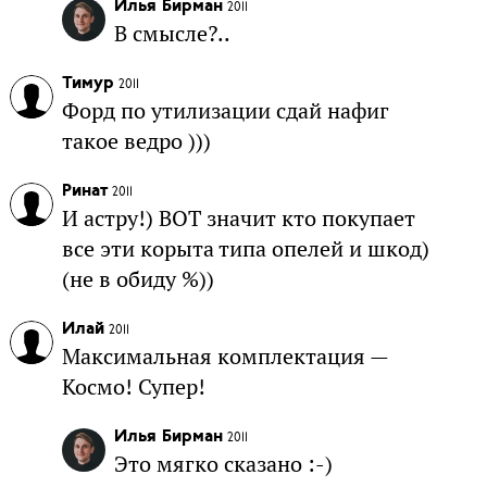
Илья Бирман
2011
В смысле?..
Тимур
2011
Форд по утилизации сдай нафиг
такое ведро )))
Ринат
2011
И астру!) ВОТ значит кто покупает
все эти корыта типа опелей и шкод)
(не в обиду %))
Илай
2011
Максимальная комплектация —
Космо! Супер!
Илья Бирман
2011
Это мягко сказано :-)