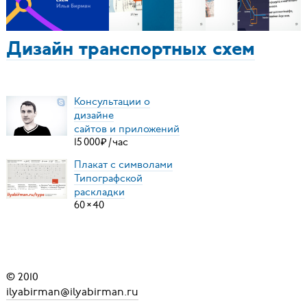
Дизайн транспортных схем
Консультации о
дизайне
сайтов и приложений
15
000
₽
/
час
Плакат с символами
Типографской
раскладки
60
×
40
© 2010
ilyabirman@ilyabirman.ru