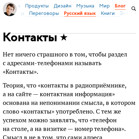
Продукты
Дизайн
Музыка
Мир
я Бирман
Блог
ейс
Мир
Переговоры
Книги
Эконом
Русский язык
Контакты
Нет ничего страшного в том, чтобы раздел
с адресами-телефонами называть
«Контакты».
Теория, что «контакты в радиоприёмнике,
а на сайте — контактная информация»
основана на непонимании смысла, в котором
слово «контакты» употреблено. С тем же
успехом можно заявлять, что «телефон
на столе, а на визитке — номер телефона».
Смысл в не в том, что сами адреса