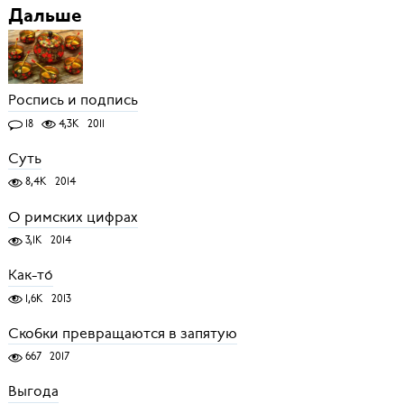
Дальше
Роспись и подпись
18
4,3K
2011
Суть
8,4K
2014
О римских цифрах
3,1K
2014
Как-то́
1,6K
2013
Скобки превращаются в запятую
667
2017
Выгода