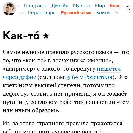
Продукты
Дизайн
Музыка
Мир
я Бирман
Блог
ейс
Мир
Переговоры
Книги
Эконом
Русский язык
Как-то́
Самое нелепое правило русского языка — это
то, что «как-то́» в значении «а именно»,
«например» с какого-то перепугу
пишется
через дефис
(см. также
§ 64 у Розенталя
). Это
кретинизм высшей степени, потому что
дефис тут ставить нет причины, и он создаёт
путаницу со словом «ка́к-то» в значении «тем
или иным образом».
Из-за этого странного правила приходится
всё время ставить ударение над -то́.