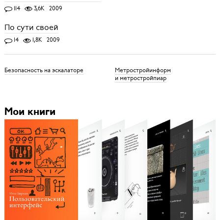
114
3,6K
2009
По сути своей
14
1,8K
2009
Безопасность на эскалаторе
Метростройинформ
и метростройпиар
Мои книги