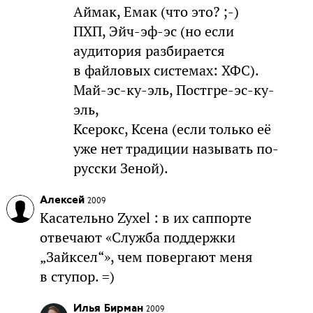
Аймак, Емак (что это? ;-)
ПХП, Эйч-эф-эс (но если
аудитория разбирается
в файловых системах: ХФС).
Май-эс-ку-эль, Постгре-эс-ку-
эль,
Ксерокс, Ксена (если только её
уже нет традиции называть по-
русски Зеной).
Алексей
2009
Касательно Zyxel : в их саппорте
отвечают «Служба поддержки
„Зайксел“», чем повергают меня
в ступор. =)
Илья Бирман
2009