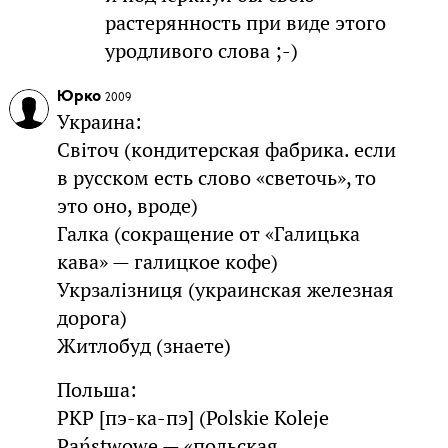
растерянность при виде этого
уродливого слова ;-)
Юрко
2009
Украина:
Світоч (кондитерская фабрика. если
в русском есть слово «светочь», то
это оно, вроде)
Галка (сокращение от «Галицька
кава» — галицкое кофе)
Укрзалізниця (украинская железная
дорога)
Житлобуд (знаете)
Польша:
PKP [пэ-ка-пэ] (Polskie Koleje
Państwowe — «польская