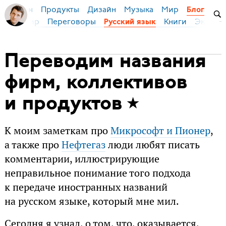
Продукты
Дизайн
Музыка
Мир
я Бирман
Блог
ейс
Мир
Переговоры
Книги
Эконом
Русский язык
Переводим названия
фирм, коллективов
и продуктов
К моим заметкам про
Микрософт и Пионер
,
а также про
Нефтегаз
люди любят писать
комментарии, иллюстрирующие
неправильное понимание того подхода
к передаче иностранных названий
на русском языке, который мне мил.
Сегодня я узнал, о том, что, оказывается,