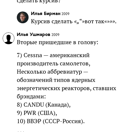
сделать курсив?
Илья Бирман
2009
Курсив сделать
«„
“»вот так«»
»»
.
Илья Ушмаров
2009
Вторые пришедшие в голову:
7) Cessna — американский
производитель самолетов,
Несколько аббревиатур —
обозначений типов ядерных
энергетических реакторов, ставших
брэндами:
8) CANDU (Канада),
9) PWR (США),
10) ВВЭР (СССР-Россия).