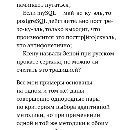
начинают путаться;
— Если mySQL — май-эс-ку-эль, то
postgreSQL действительно постгре-
эс-ку-эль, только выходит, что
произносится это постгр[йээ]скуэль,
что антифонетично;
— Ксену назвали Зеной при русском
прокате сериала, но можно ли
считать это традицией?
Все мои примеры основаны
на одном и том же: даны
совершенно однородные пары
по критериям выбора адаптивной
методики, но при применении
одной и той же методики к обоим