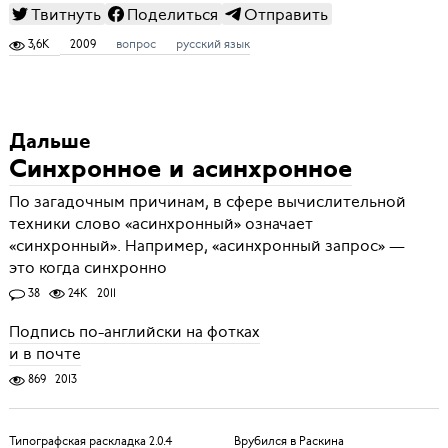
Твитнуть
Поделиться
Отправить
3,6K
2009
вопрос
русский язык
Дальше
Синхронное и асинхронное
По загадочным причинам, в сфере вычислительной
техники слово «асинхронный» означает
«синхронный». Например, «асинхронный запрос» —
это когда синхронно
38
24K
2011
Подпись по-английски на фотках
и в почте
869
2013
Типографская раскладка 2.0.4
Врубился в Раскина