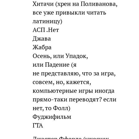
Хитачи (хрен на Поливанова,
все уже привыкли читать
латиницу)
АСП .Нет
Джава
Жабра
Осень, или Упадок,
или Падение (я
не представляю, что за игра,
совсем, но, кажется,
компьютерные игры иногда
прямо-таки переводят? если
нет, то Фолл)
Фуджифильм
ГТА
Джаспер Ффорде (ужоснах,