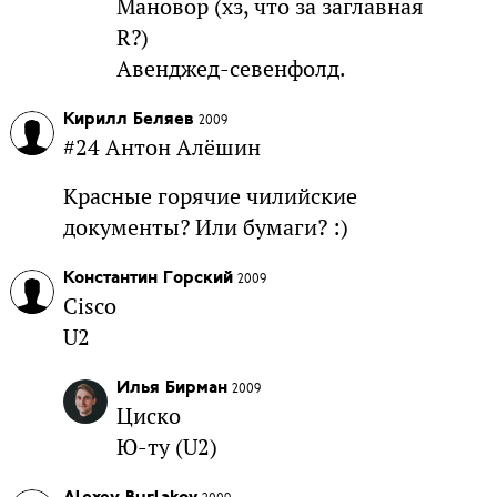
Мановор (хз, что за заглавная
R?)
Авенджед-севенфолд.
Кирилл Беляев
2009
#24 Антон Алёшин
Красные горячие чилийские
документы? Или бумаги? :)
Константин Горский
2009
Cisco
U2
Илья Бирман
2009
Циско
Ю-ту (U2)