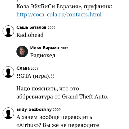
Кола ЭйчБиСи Евразия», пруфлинк:
http://coca-cola.ru/contacts.html
Саша Баталов
2009
Radiohead
Илья Бирман
2009
Радиохед
Слава
2009
!!GTA (игра).!!
Надо пояснить, что это
аббревиатура от Grand Theft Auto.
andy bezbozhny
2009
А зачем вообще переводить
«Airbus»? Вы же не переводите