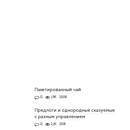
Пакетированный чай
12
1,9K
2008
Предлоги и однородные сказуемые
с разным управлением
12
2,1K
2018