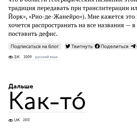
традиция передавать при транслитерации и
Йорк», «Рио-де-Жанейро»). Мне кажется эт
хочется распространить на все названия — в
поставить дефис.
Подписаться на блог
Твитнуть
Поделиться
3,1K
2009
русский язык
Дальше
Как-то́
1,6K
2013