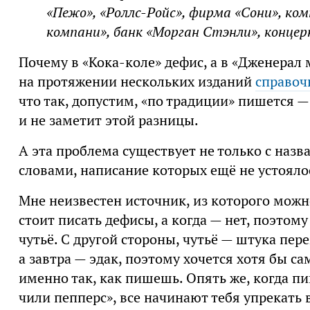
«Пежо», «Роллс-Ройс», фирма «Сони», к
компани», банк «Морган Стэнли», концер
Почему в «Кока-коле» дефис, а в «Дженерал
на протяжении нескольких изданий
справоч
что так, допустим, «по традиции» пишется —
и не заметит этой разницы.
А эта проблема существует не только с наз
словами, написание которых ещё не устоялос
Мне неизвестен источник, из которого можн
стоит писать дефисы, а когда — нет, поэтому
чутьё. С другой стороны, чутьё — штука пер
а завтра — эдак, поэтому хочется хотя бы с
именно так, как пишешь. Опять же, когда п
чили пепперс», все начинают тебя упрекать 