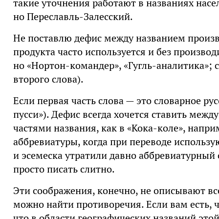
такие уточнения работают в названиях нас
но Переславль-Залесский.
Не поставлю дефис между названием произво
продукта часто используется и без произво
но «Нортон-командер», «Гугль-аналитика»; с
второго слова).
Если первая часть слова — это словарное рус
пусси»). Дефис всегда хочется ставить ме
частями названия, как в «Кока-коле», напри
аббревиатуры, когда при переводе использу
и эсемеска утратили давно аббревиатурный с
просто писать слитно.
Эти соображения, конечно, не описывают вс
можно найти противоречия. Если вам есть, ч
что в области географических названий это