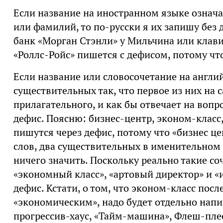
Если название на иностранном языке означ
или фамилий, то по-русски я их запишу без 
банк «Морган Стэнли» у Мильчина или клави
«Роллс-Ройс» пишется с дефисом, потому что
Если название или словосочетание на англ
существительных так, что первое из них на 
прилагательного, и как бы отвечает на вопро
дефис. Поясню: бизнес-центр, эконом-класс
пишутся через дефис, потому что «бизнес ц
слов, два существительных в именительном 
ничего значить. Поскольку реально такие с
«экономный класс», «артовый директор» и «
дефис. Кстати, о том, что эконом-класс пос
«экономическим», надо будет отдельно напис
прогрессив-хаус, «Тайм-машина», Флеш-плее