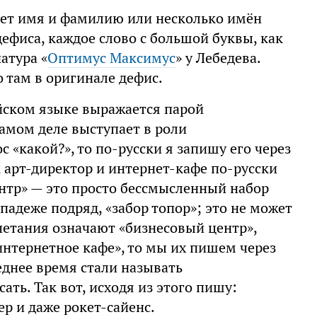
ает имя и фамилию или несколько имён
дефиса, каждое слово с большой буквы, как
атура «
Оптимус Максимус
» у Лебедева.
 там в оригинале дефис.
ийском языке выражается парой
самом деле выступает в роли
с «какой?», то по-русски я запишу его через
, арт-директор и интернет-кафе по-русски
ентр» — это просто бессмысленный набор
падеже подряд, «забор топор»; это не может
очетания означают «бизнесовый центр»,
интернетное кафе», то мы их пишем через
леднее время стали называть
ать. Так вот, исходя из этого пишу:
р и даже рокет-сайенс.