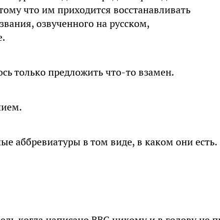
отому что им приходится восстанавливать
звания, озвученного на русском,
е.
ось только предложить что-то взамен.
нием.
ые аббревиатуры в том виде, в каком они есть.
едь когда написано ВВС никому и в голову не п