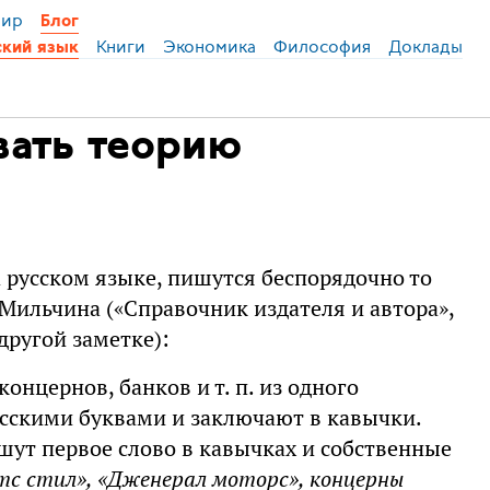
ир
Блог
Книги
Экономика
Философия
Доклады
ский язык
ать теорию
 русском языке, пишутся беспорядочно то
у Мильчина («Справочник издателя и автора»,
 другой заметке):
нцернов, банков и т. п. из одного
усскими буквами и заключают в кавычки.
шут первое слово в кавычках и собственные
с стил», «Дженерал моторс», концерны