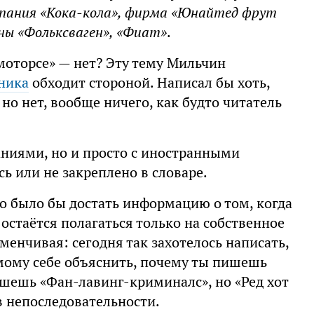
омпания «Кока-кола», фирма «Юнайтед фрут
ны «Фольксваген», «Фиат»
.
 моторсе» — нет? Эту тему Мильчин
ника
обходит стороной. Написал бы хоть,
 но нет, вообще ничего, как будто читатель
ваниями, но и просто с иностранными
ь или не закреплено в словаре.
о было бы достать информацию о том, когда
 остаётся полагаться только на собственное
еменчивая: сегодня так захотелось написать,
амому себе объяснить, почему ты пишешь
ишешь «Фан-лавинг-криминалс», но «Ред хот
в непоследовательности.