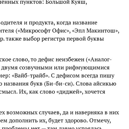
елённых пунктов: Большой Куяш,
дителя и продукта, когда название
дителя («Микрософт Офис», «Эпл Макинтош»,
р. также выбор регистра первой буквы
ское слово, то дефис неизбежен («Аналог-
жду двумя созвучными или рифмующимися
мер: «Вайб-трайб». С дефисом всегда пишу
ю названия букв (Би-би-си). Слова айсикью
мысл. Их, как слово «диджей», хочется
ех возможных случаев, да и наверняка в них
ем дополнить их, будет здорово. Отмечу,
й проблемы нет — там давно устоялась