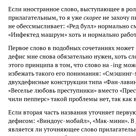
Если иностранное слово, выступающее в рол
прилагательным, то я уже
скорее
не захочу п
не обессмысливает: «Ред булл» нормально см
«Инфектед машрум» хоть и нормально работа
Первое слово в подобных сочетаниях может б
дефис мне снова обязательно нужен, хоть сл
этого принципа в том, что слово на -ing мо
избежать такого его понимания: «Смэшинг-
двухдефисные конструкции типа «Фан-лавин
«Веселье любовь преступники» вместо «Прес
чили пепперс» такой проблемы нет, так как 
Если вторая часть названия уточняет первую,
дефисом: «Виндоус-мобайл», «Мак-мини». В 
является ли уточняющее слово прилагательн