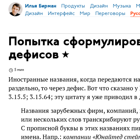
Продукты
Дизайн
Музыка
М
Илья Бирман
Дизайн
Интерфейс
Мир
Переговоры
Рус
Попытка сформулиров
дефисов
5 мин
Иностранные названия, когда передаются на
раздельно, то через дефис. Вот что сказано 
3.15.5; 3.15.64; эту цитату я уже приводил в
Названия зарубежных фирм, компаний, ко
или нескольких слов транскрибируют р
С прописной буквы в этих названиях пи
имена. Напр.:
компании «Юнайтед стейт