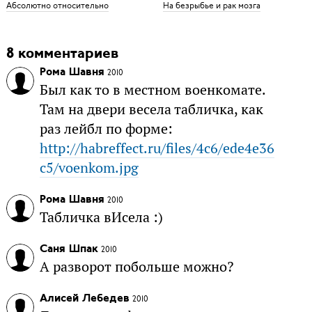
Абсолютно относительно
На безрыбье и рак мозга
8 комментариев
Рома Шавня
2010
Был как то в местном военкомате.
Там на двери весела табличка, как
раз лейбл по форме:
http://habreffect.ru/files/4c6/ede4e36
c5/voenkom.jpg
Рома Шавня
2010
Табличка вИсела :)
Саня Шпак
2010
А разворот побольше можно?
Алисей Лебедев
2010