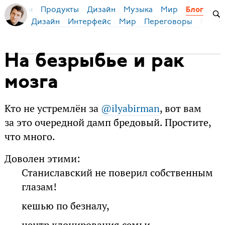
Продукты
Дизайн
Музыка
Мир
я Бирман
Блог
Дизайн
Интерфейс
Мир
Переговоры
Русск
На безрыбье и рак
мозга
Кто не устремлён за
@ilyabirman
, вот вам
за это очередной дамп бредовый. Простите,
что много.
Доволен этими:
Станиславский не поверил собственным
глазам!
кешью по безналу,
центр клонирования семьи,