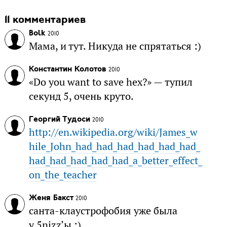
11 комментариев
Bolk
2010
Мама, и тут. Никуда не спрятаться :)
Константин Колотов
2010
«Do you want to save hex?» — тупил
секунд 5, очень круто.
Георгий Тудоси
2010
http://en.wikipedia.org/wiki/James_w
hile_John_had_had_had_had_had_had_
had_had_had_had_had_a_better_effect_
on_the_teacher
Женя Бакст
2010
санта-клаустрофобия уже была
у 5nizz’ы :)