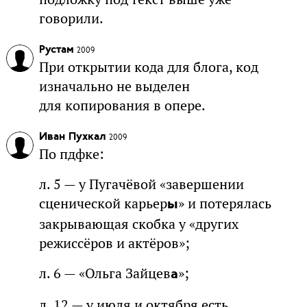
говорили.
Рустам
2009
При открытии кода для блога, код
изначально не выделен
для копирования в опере.
Иван Пухкал
2009
По пдфке:
л. 5 — у Пугачёвой «завершении
сценической карьер
» и потерялась
ы
закрывающая скобка у «других
режиссёров и актёров»;
л. 6 — «Ольга Зайцев
»;
а
л. 12 — у июля и октября есть