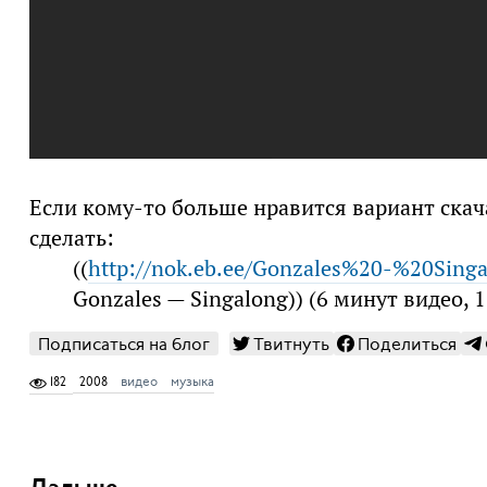
Если кому-то больше нравится вариант скача
сделать:
((
http://nok.eb.ee/Gonzales%20-%20Sing
Gonzales — Singalong)) (6 минут видео,
Подписаться на блог
Твитнуть
Поделиться
182
2008
видео
музыка