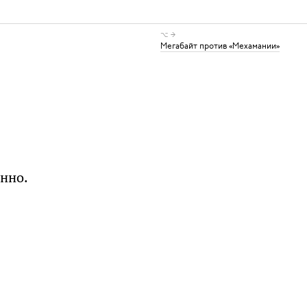
⌥ →
Мегабайт против «Мехамании»
енно.