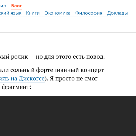
ир
Блог
ский язык
Книги
Экономика
Философия
Доклады
ый ролик — но для этого есть повод.
вали сольный фортепианный концерт
иль на Дискогсе
). Я просто не смог
т фрагмент: