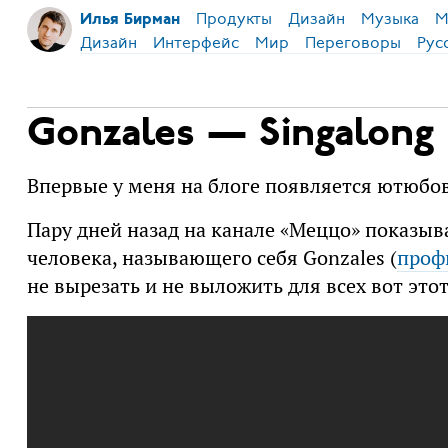
Продукты
Дизайн
Музыка
М
Илья Бирман
Дизайн
Интерфейс
Мир
Переговоры
Рус
Gonzales — Singalong
Впервые у меня на блоге появляется ютюбов
Пару дней назад на канале «Меццо» показы
человека, называющего себя Gonzales (
проф
не вырезать и не выложить для всех вот это