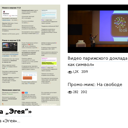
Видео парижского доклада
как символ»
1,2K
2019
Промо-микс: На свободе
282
2012
а „Эгея“»
«Эгея»...