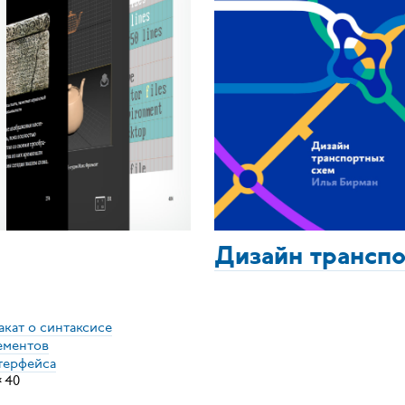
Дизайн трансп
акат о синтаксисе
ементов
терфейса
×
40