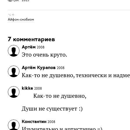
⌥ ←
Айфон-снобизм
7 комментариев
Артём
2008
Это очень круто.
Артём Курапов
2008
Как-то не душевно, технически и надм
kikke
2008
Как-то не душевно,
Души не существует :)
Константин
2008
Изумительно и артистично =)