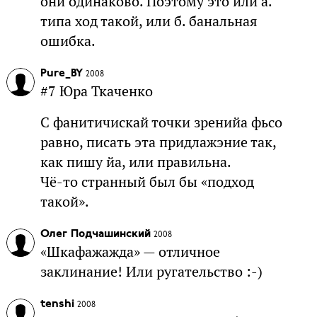
они одинаково. Поэтому это или а.
типа ход такой, или б. банальная
ошибка.
Pure_BY
2008
#7 Юра Ткаченко
С фанитичискай точки зренийа фьсо
равно, писать эта придлажэние так,
как пишу йа, или правильна.
Чё-то странный был бы «подход
такой».
Олег Подчашинский
2008
«Шкафажажда» — отличное
заклинание! Или ругательство :-)
tenshi
2008