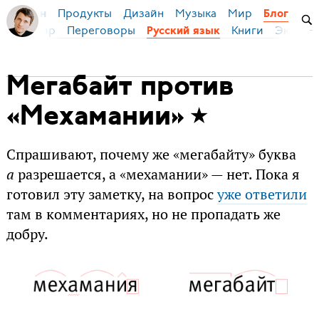
Продукты
Дизайн
Музыка
Мир
я Бирман
Блог
ейс
Мир
Переговоры
Книги
Эконом
Русский язык
Мегабайт против
«Мехамании»
Спрашивают, почему же «мегабайту» буква
а
разрешается, а «мехамании» — нет. Пока я
готовил эту заметку, на вопрос
уже ответили
там в комментариях, но не пропадать же
добру.