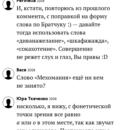
Perihelia
2008
И, кстати, повторюсь из прошлого
коммента, с поправкой на форму
слова по Братчуку :) — давайте
тогда использовать слова
«диванажелание», «шкафажажда»,
«сокахотение». Совершенно
не режет слух и глаз, Вы правы :D
Вася
2008
Слово «Мехомания» ещё ни кем
не занято?
Юра Ткаченко
2008
насколько, я вижу, с фонетической
точки зрения все равно
а
или
о
в этом месте, так как звучат