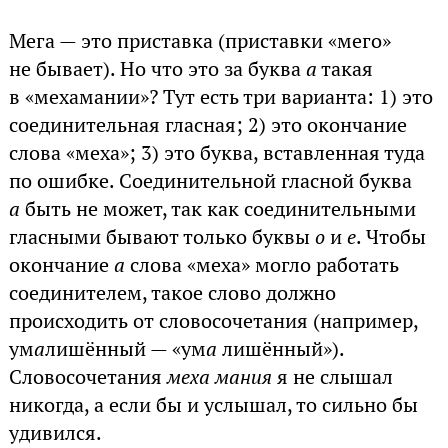
Мега — это приставка (приставки «мего»
не бывает). Но что это за буква
а
такая
в «мехамании»? Тут есть три варианта: 1) это
соединительная гласная; 2) это окончание
слова «меха»; 3) это буква, вставленная туда
по ошибке. Соединительной гласной буква
а
быть не может, так как соединительными
гласными бывают только буквы
о
и
е
. Чтобы
окончание
а
слова «меха» могло работать
соединителем, такое слово должно
происходить от словосочетания (например,
ум
а
лишённый — «ум
а
лишённый»).
Словосочетания
меха мания
я не слышал
никогда, а если бы и услышал, то сильно бы
удивился.