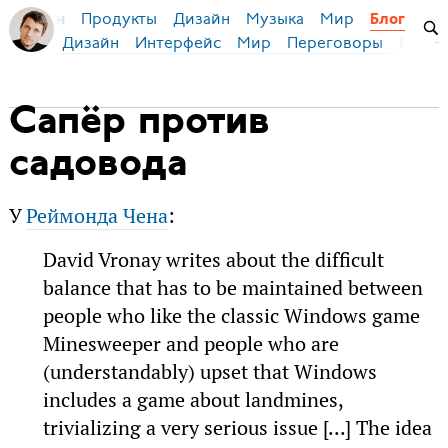
Продукты
Дизайн
Музыка
Мир
я Бирман
Блог
Дизайн
Интерфейс
Мир
Переговоры
Русск
Сапёр против
садовода
У
Реймонда Чена
:
David Vronay writes about the difficult
balance that has to be maintained between
people who like the classic Windows game
Minesweeper and people who are
(understandably) upset that Windows
includes a game about landmines,
trivializing a very serious issue [...] The idea