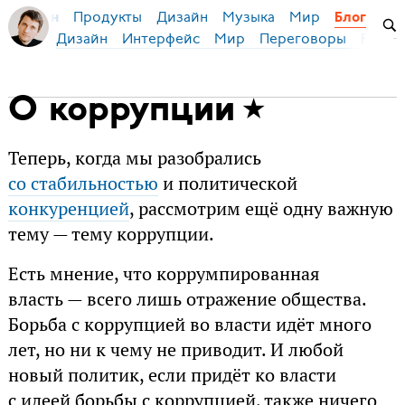
Продукты
Дизайн
Музыка
Мир
я Бирман
Блог
Дизайн
Интерфейс
Мир
Переговоры
Русск
О коррупции
Теперь, когда мы разобрались
со стабильностью
и политической
конкуренцией
, рассмотрим ещё одну важную
тему — тему коррупции.
Есть мнение, что коррумпированная
власть — всего лишь отражение общества.
Борьба с коррупцией во власти идёт много
лет, но ни к чему не приводит. И любой
новый политик, если придёт ко власти
с идеей борьбы с коррупцией, также ничего