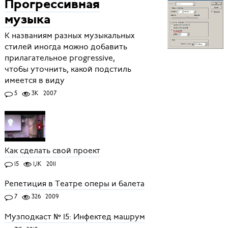
Прогрессивная
музыка
К названиям разных музыкальных
стилей иногда можно добавить
прилагательное progressive,
чтобы уточнить, какой подстиль
имеется в виду
5
3K
2007
Как сделать свой проект
15
1,1K
2011
Репетиция в Театре оперы и балета
7
326
2009
Музподкаст № 15: Инфектед машрум