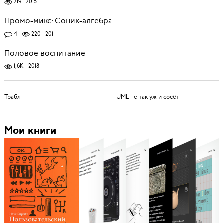
719
2015
Промо-микс: Соник-алгебра
4
220
2011
Половое воспитание
1,6K
2018
Трабл
UML не так уж и сосёт
Мои книги