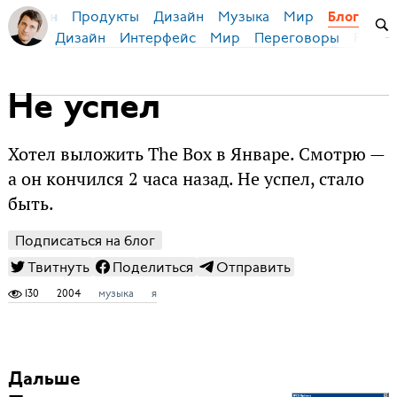
Продукты
Дизайн
Музыка
Мир
я Бирман
Блог
Дизайн
Интерфейс
Мир
Переговоры
Русск
Не успел
Хотел выложить The Box в Январе. Смотрю —
а он кончился 2 часа назад. Не успел, стало
быть.
Подписаться на блог
Твитнуть
Поделиться
Отправить
130
2004
музыка
я
Дальше