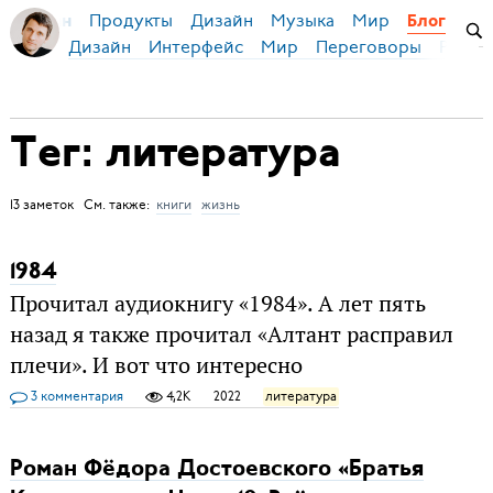
Продукты
Дизайн
Музыка
Мир
я Бирман
Блог
Дизайн
Интерфейс
Мир
Переговоры
Русск
Тег: литература
13 заметок См. также:
книги
жизнь
1984
Прочитал аудиокнигу «1984». А лет пять
назад я также прочитал «Алтант расправил
плечи». И вот что интересно
3 комментария
4,2K
2022
литература
Роман Фёдора Достоевского «Братья