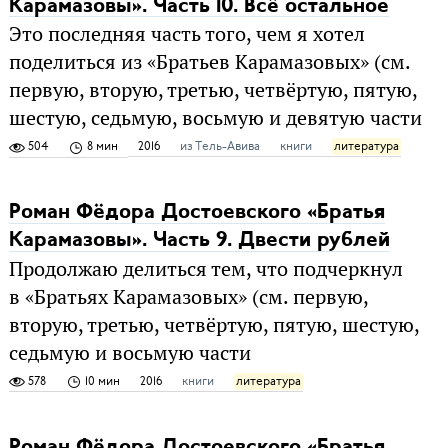
Карамазовы». Часть 10. Всё остальное
Это последняя часть того, чем я хотел
поделиться из «Братьев Карамазовых» (см.
первую, вторую, третью, четвёртую, пятую,
шестую, седьмую, восьмую и девятую части
504
8 мин
2016
из Тель-Авива
книги
литература
Роман Фёдора Достоевского «Братья
Карамазовы». Часть 9. Двести рублей
Продолжаю делиться тем, что подчеркнул
в «Братьях Карамазовых» (см. первую,
вторую, третью, четвёртую, пятую, шестую,
седьмую и восьмую части
578
10 мин
2016
книги
литература
Роман Фёдора Достоевского «Братья