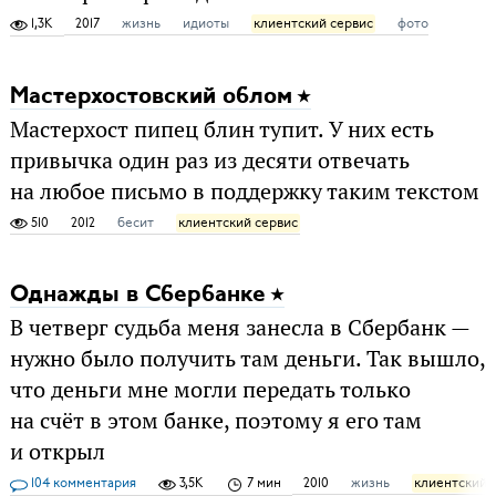
1,3K
2017
жизнь
идиоты
клиентский сервис
фото
Мастерхостовский облом
Мастерхост пипец блин тупит. У них есть
привычка один раз из десяти отвечать
на любое письмо в поддержку таким текстом
510
2012
бесит
клиентский сервис
Однажды в Сбербанке
В четверг судьба меня занесла в Сбербанк —
нужно было получить там деньги. Так вышло,
что деньги мне могли передать только
на счёт в этом банке, поэтому я его там
и открыл
104 комментария
3,5K
7 мин
2010
жизнь
клиентский 