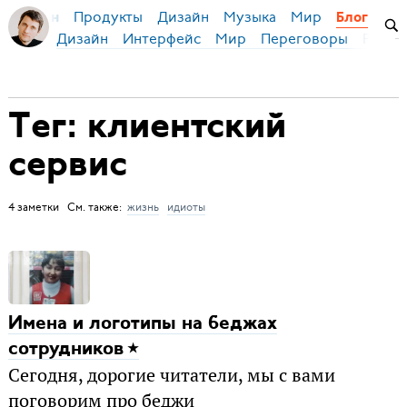
Продукты
Дизайн
Музыка
Мир
я Бирман
Блог
Дизайн
Интерфейс
Мир
Переговоры
Русск
Тег: клиентский
сервис
4 заметки См. также:
жизнь
идиоты
Имена и логотипы на беджах
сотрудников
Сегодня, дорогие читатели, мы с вами
поговорим про беджи