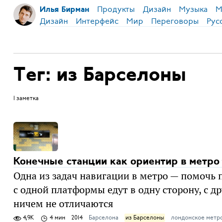
Продукты
Дизайн
Музыка
М
Илья Бирман
Дизайн
Интерфейс
Мир
Переговоры
Рус
Тег: из Барселоны
1 заметка
Конечные станции как ориентир в метро
Одна из задач навигации в метро — помочь 
с одной платформы едут в одну сторону, с д
ничем не отличаются
4,9K
4 мин
2014
Барселона
из Барселоны
лондонское метр