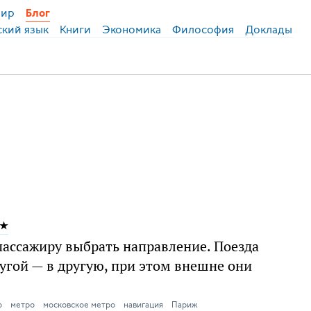
ир
Блог
ский язык
Книги
Экономика
Философия
Доклады
пассажиру выбрать направление. Поезда
ругой — в другую, при этом внешне они
о
метро
московское метро
навигация
Париж