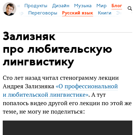
Продукты
Дизайн
Музыка
Мир
я Бирман
Блог
ейс
Мир
Переговоры
Книги
Эконом
Русский язык
Зализняк
про любительскую
лингвистику
Сто лет назад читал стенограмму лекции
Андрея Зализняка
«
О профессиональной
и любительской лингвистике
»
. А тут
попалось видео другой его лекции по этой же
теме, не могу не поделиться: