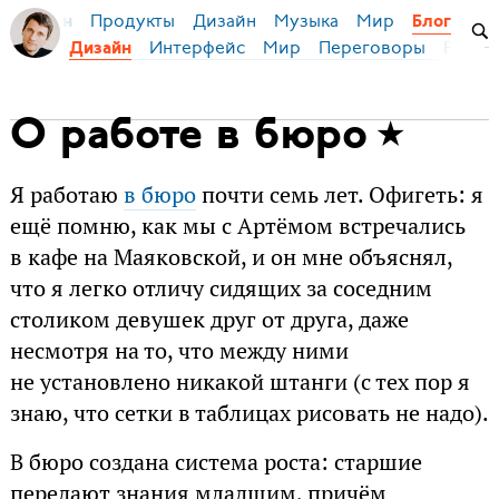
Продукты
Дизайн
Музыка
Мир
я Бирман
Блог
Интерфейс
Мир
Переговоры
Русск
Дизайн
О работе в бюро
Я работаю
в бюро
почти семь лет. Офигеть: я
ещё помню, как мы с Артёмом встречались
в кафе на Маяковской, и он мне объяснял,
что я легко отличу сидящих за соседним
столиком девушек друг от друга, даже
несмотря на то, что между ними
не установлено никакой штанги (с тех пор я
знаю, что сетки в таблицах рисовать не надо).
В бюро создана система роста: старшие
передают знания младшим, причём