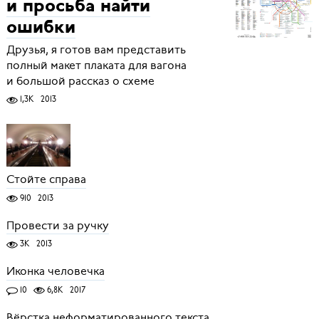
и просьба найти
ошибки
Друзья, я готов вам представить
полный макет плаката для вагона
и большой рассказ о схеме
1,3K
2013
Стойте справа
910
2013
Провести за ручку
3K
2013
Иконка человечка
10
6,8K
2017
Вёрстка неформатированного текста