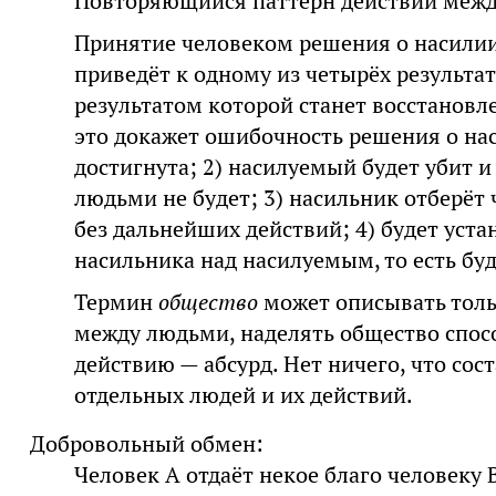
Повторяющийся паттерн действий меж
Принятие человеком решения о насилии
приведёт к одному из четырёх результат
результатом которой станет восстанов
это докажет ошибочность решения о наси
достигнута; 2) насилуемый будет убит 
людьми не будет; 3) насильник отберёт 
без дальнейших действий; 4) будет уст
насильника над насилуемым, то есть бу
Термин
общество
может описывать толь
между людьми, наделять общество спос
действию — абсурд. Нет ничего, что сос
отдельных людей и их действий.
Добровольный обмен:
Человек А отдаёт некое благо человеку B