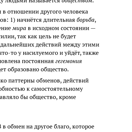
ду людьми называется
обществом
.
 в отношении другого человека
ов: 1) начнётся длительная
борьба
,
ление
мира
в исходном состоянии —
лии, так как цель не будет
и дальнейших действий между этими
что-то у насилуемого и уйдёт, также
ановлена постоянная
гегемония
дет образовано общество.
ко паттерны обменов, действий
обностью к самостоятельному
тавляло бы общество, кроме
 в обмен на другое благо, которое