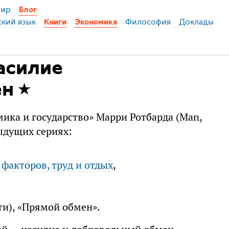
ир
Блог
ский язык
Философия
Доклады
Книги
Экономика
асилие
ен
ика и государство» Марри Ротбарда (Man,
дыдущих сериях:
факторов, труд и отдых
,
ти), «Прямой обмен».