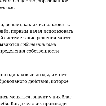
нком
. Общество, образованное
рынком
.
, решает, как их использовать.
звёл, первым начал использовать
ой системе такие решения могут
азываются
собственниками
определения собственности
нно одинаковые ягоды, им нет
бровольного действия, которое
.
лись меняться, значит у них благ
себя. Когда человек производит