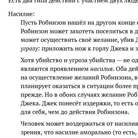
Есть два типа действий с участием двух лю
Насилие:
Пусть Робинзон нашёл на другом конце 
Робинзон может захотеть поселиться в 
может осуществить своё желание, убив 
угрозу
: приложить нож к горлу Джека и 
Хотя убийство и угроза убийства — не од
являются проявлением
насилия
. Оба д
на осуществление желаний Робинзона, в
планирует оказаться в ситуации более п
прежде. Но в обоих случаях желание Роб
Джека. Джек понесёт издержки, то есть 
для себя, чем до действия Робинзона.
Человек может воздержаться от насили
зрения, что насилие аморально (то есть