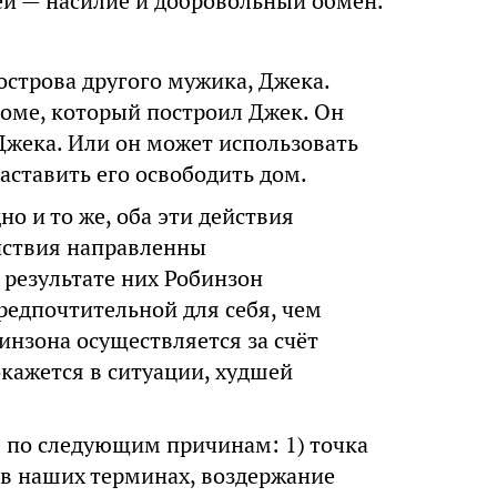
дей — насилие и добровольный обмен.
острова другого мужика, Джека.
доме, который построил Джек. Он
Джека. Или он может использовать
заставить его освободить дом.
но и то же, оба эти действия
ействия направленны
 результате них Робинзон
редпочтительной для себя, чем
инзона осуществляется за счёт
окажется в ситуации, худшей
я по следующим причинам: 1) точка
, в наших терминах, воздержание