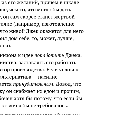
 из его желаний, причём в шкале
е, чем то, что могло бы дать
т, он сам скорее станет жертвой
силие (например, изготовление
, что живой Джек окажется для него
ил дом себе, то, может, лучше,
она).
инзона к идее
поработить
Джека,
ийства, заставлять его работать
актор производства. Если человек
 альтернатива — насилие
ается
принудительным
. Довод, что
ку он снабжает их едой и прочим,
очен хотя бы потому, что если бы
 хозяина бы не требовалось.