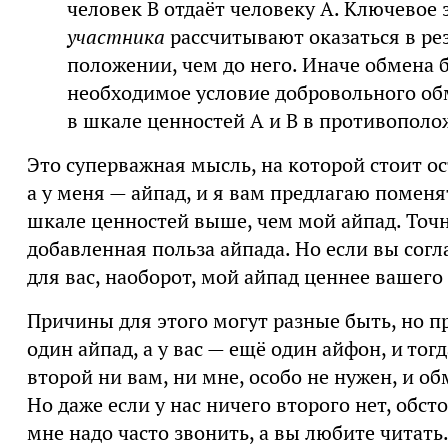
человек B отдаёт человеку A. Ключевое 
участника
рассчитывают оказаться в ре
положении, чем до него. Иначе обмена 
необходимое условие добровольного об
в шкале ценностей A и B в противопол
Это суперважная мысль, на которой стоит ост
а у меня — айпад, и я вам предлагаю поменят
шкале ценностей выше, чем мой айпад. Точ
добавленная польза айпада. Но если вы согл
для вас, наоборот, мой айпад ценнее вашего
Причины для этого могут разные быть, но пр
один айпад, а у вас — ещё один айфон, и тог
второй ни вам, ни мне, особо не нужен, и о
Но даже если у нас ничего второго нет, обс
мне надо часто звонить, а вы любите читать