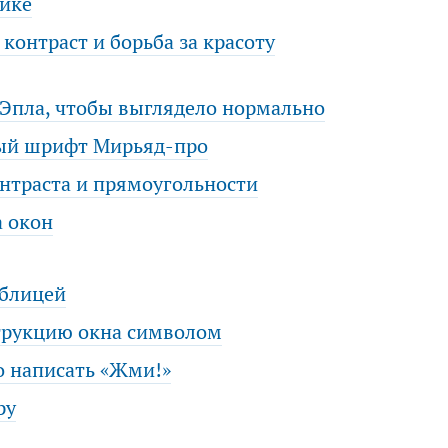
фике
контраст и борьба за красоту
 Эпла, чтобы выглядело нормально
ный шрифт Мирьяд-про
нтраста и прямоугольности
а окон
аблицей
трукцию окна символом
о написать «Жми!»
ру