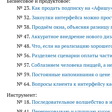
Бизнесовое и продуктовое:
№ 23.
Как продать подписку на «Афишу
№ 32.
Закоулки интерфейса можно прост
№ 38.
Продаём окна, объясняя разницу
№ 47.
Аккуратное внедрение нового ди
№ 48.
Что, если на реализацию хорошег
№ 56.
Разделяем сценарии оплаты части
№ 57.
Соблазняем человека пиццей, а не
№ 59.
Постоянные напоминания о цене 
№ 64.
Вопросы клиента к интерфейсу к
Инструмент:
№ 18.
Последовательное волшебство в 
№ 41.
Перерисовываю и улучшаю кусок