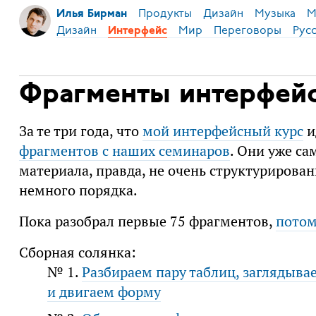
Продукты
Дизайн
Музыка
М
Илья Бирман
Дизайн
Мир
Переговоры
Рус
Интерфейс
Фрагменты интерфейс
За те три года, что
мой интерфейсный курс
и
фрагментов с наших семинаров
. Они уже са
материала, правда, не очень структурирова
немного порядка.
Пока разобрал первые 75 фрагментов,
потом
Сборная солянка:
№ 1.
Разбираем пару таблиц, заглядыва
и двигаем форму