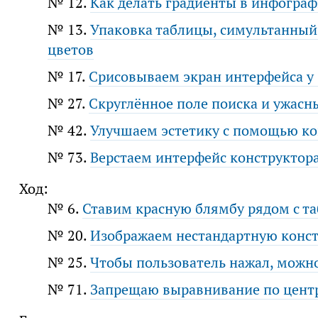
№ 12.
Как делать градиенты в инфогра
№ 13.
Упаковка таблицы, симультанный 
цветов
№ 17.
Срисовываем экран интерфейса у
№ 27.
Cкруглённое поле поиска и ужас
№ 42.
Улучшаем эстетику с помощью ко
№ 73.
Верстаем интерфейс конструктор
Ход:
№ 6.
Ставим красную блямбу рядом с т
№ 20.
Изображаем нестандартную конс
№ 25.
Чтобы пользователь нажал, можн
№ 71.
Запрещаю выравнивание по цент