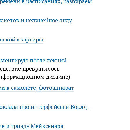
ремени в расписаниях, разбираем
пакетов и нелинейное анду
онской квартиры
омментирую после лекций
едствие превратилось
информационном дизайне)
и в самолёте, фотоаппарат
доклада про интерфейсы и Ворлд-
ие и триаду Мейксенара