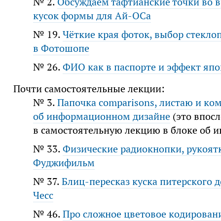
№ 2.
Обсуждаем тафтианские точки во в
кусок формы для Ай-ОСа
№ 19.
Чёткие края фоток, выбор стекло
в Фотошопе
№ 26.
ФИО как в паспорте и эффект яп
Почти самостоятельные лекции:
№ 3.
Папочка comparisons, листаю и к
об информационном дизайне
(это впосл
в самостоятельную лекцию в блоке об 
№ 33.
Физические радиокнопки, рукоятк
Фуджифильм
№ 37.
Блиц-пересказ куска питерского 
Чесс
№ 46.
Про сложное цветовое кодирован