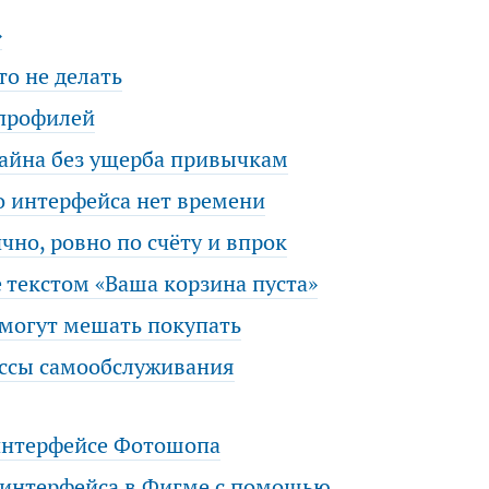
»
о не делать
 профилей
зайна без ущерба привычкам
о интерфейса нет времени
чно, ровно по счёту и впрок
 текстом «Ваша корзина пуста»
могут мешать покупать
ассы самообслуживания
интерфейсе Фотошопа
 интерфейса в Фигме с помощью