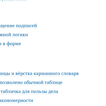
ащение подписей
ожной логики
в в форме
лицы и вёрстка карманного словаря
о позволено обычной таблице
 табличка для пользы дела
закономерности