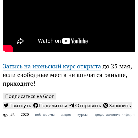
Запись на июньский курс открыта
до 25 мая,
если свободные места не кончатся раньше,
приходите!
Подписаться на блог
Твитнуть
Поделиться
Отправить
Запинить
1,5K
2020
веб-формы
видео
курсы
представление информа