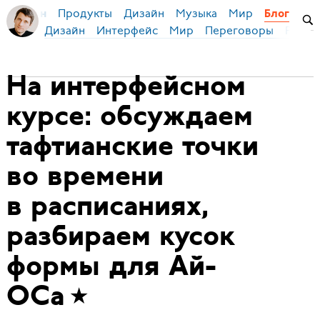
Продукты
Дизайн
Музыка
Мир
я Бирман
Блог
Дизайн
Интерфейс
Мир
Переговоры
Русск
На интерфейсном
курсе: обсуждаем
тафтианские точки
во времени
в расписаниях,
разбираем кусок
формы для Ай-
ОСа