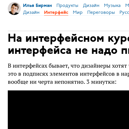
Продукты
Дизайн
Музыка
М
Илья Бирман
Дизайн
Мир
Переговоры
Рус
Интерфейс
На интерфейсном курс
интерфейса не надо п
В интерфейсах бывает, что дизайнеры хотят 
это в подписях элементов интерфейсов в на
вообще ни черта непонятно. 3 минутки: