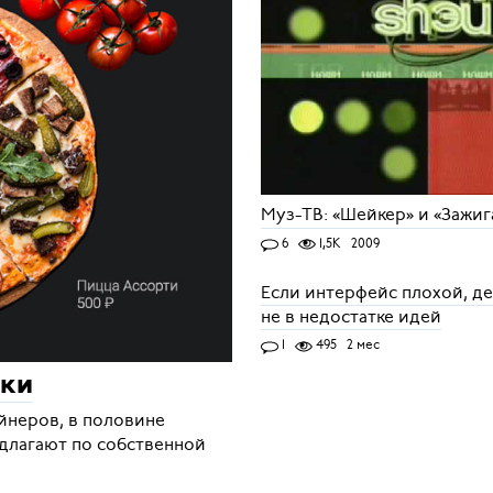
Муз-ТВ: «Шейкер» и «Зажиг
6
1,5K
2009
Если интерфейс плохой, д
не в недостатке идей
1
495
2 мес
дки
йнеров, в половине
едлагают по собственной