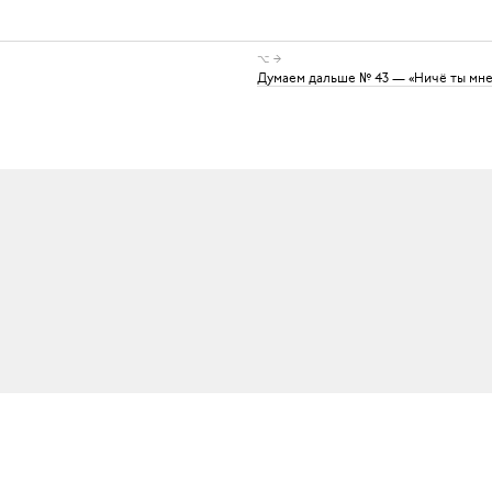
⌥ →
Думаем дальше № 43 — «Ничё ты мне