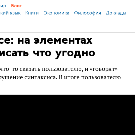
ир
Блог
ский язык
Книги
Экономика
Философия
Доклады
е: на элементах
исать что угодно
что-то сказать пользователю, и «говорят»
рушение синтаксиса. В итоге пользователю