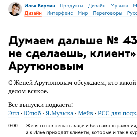
Продукты
Дизайн
Музыка
М
Илья Бирман
Интерфейс
Мир
Переговоры
Рус
Дизайн
Думаем дальше № 43
не сделаешь, клиент
Арутюновым
С Женей Арутюновым обсуждаем, кто какой п
делом всякое.
Все выпуски подкаста:
Эпл
·
Ютюб
·
Я.Музыка
·
Мейв
·
РСС для подк
0:00
Женя готов решать задачи без самовыражения, 
а к Илье приходят клиенты, которые и так в ку