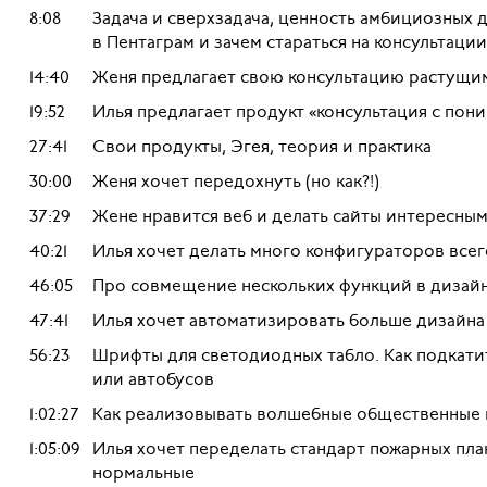
8:08
Задача и сверхзадача, ценность амбициозных 
в Пентаграм и зачем стараться на консультации
14:40
Женя предлагает свою консультацию растущи
19:52
Илья предлагает продукт «консультация с пон
27:41
Свои продукты, Эгея, теория и практика
30:00
Женя хочет передохнуть (но как?!)
37:29
Жене нравится веб и делать сайты интересны
40:21
Илья хочет делать много конфигураторов всег
46:05
Про совмещение нескольких функций в дизай
47:41
Илья хочет автоматизировать больше дизайна 
56:23
Шрифты для светодиодных табло. Как подкати
или автобусов
1:02:27
Как реализовывать волшебные общественные 
1:05:09
Илья хочет переделать стандарт пожарных пла
нормальные