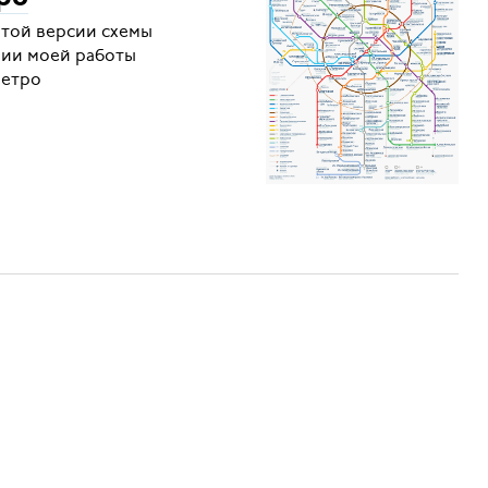
ртой версии схемы
рии моей работы
метро