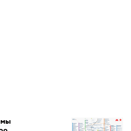
емы
ро