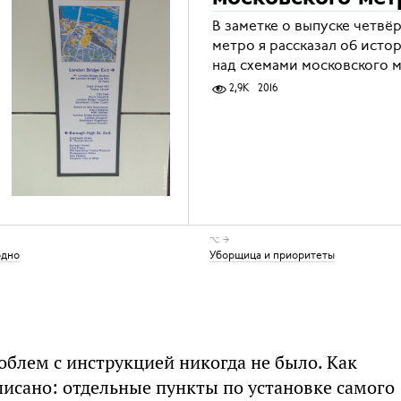
В заметке о выпуске четвё
метро я рассказал об исто
над схемами московского 
2,9K
2016
⌥ →
одно
Уборщица и приоритеты
облем с инструкцией никогда не было. Как
писано: отдельные пункты по установке самого