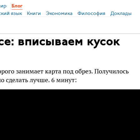
ир
Блог
ский язык
Книги
Экономика
Философия
Доклады
се: вписываем кусок
орого занимает карта под обрез. Получилось
но сделать лучше. 6 минут: