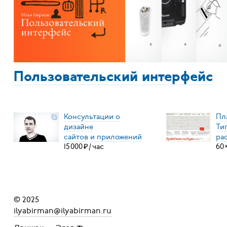
Пользовательский интерфейс
Консультации о
Пл
дизайне
Ти
сайтов и приложений
ра
15
000
₽
/
час
60
© 2025
ilyabirman@ilyabirman.ru