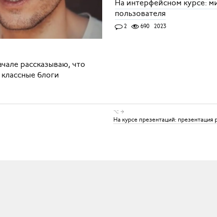
На интерфейсном курсе: м
пользователя
2
690
2023
ачале рассказываю, что
 классные блоги
⌥ →
На курсе презентаций: презентация 