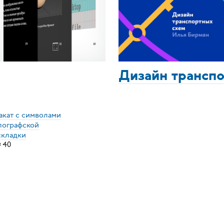
Дизайн трансп
акат с символами
пографской
складки
×
40