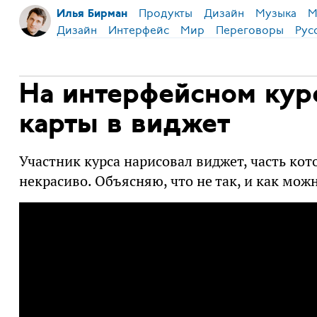
Продукты
Дизайн
Музыка
М
Илья Бирман
Дизайн
Интерфейс
Мир
Переговоры
Рус
На интерфейсном кур
карты в виджет
Участник курса нарисовал виджет, часть кот
некрасиво. Объясняю, что не так, и как мож