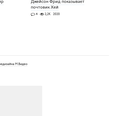
ир
Джейсон Фрид показывает
почтовик Хей
4
2,2K
2020
редизайна М.Видео