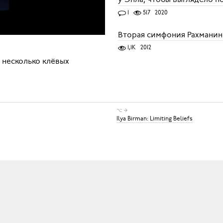
1
517
2020
Вторая симфония Рахмани
1,1K
2012
я несколько клёвых
⌥ →
Ilya Birman: Limiting Beliefs