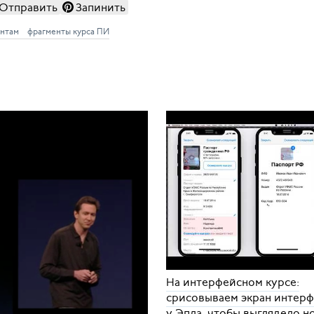
Отправить
Запинить
ентам
фрагменты курса ПИ
На интерфейсном курсе:
срисовываем экран интер
у Эпла, чтобы выглядело 