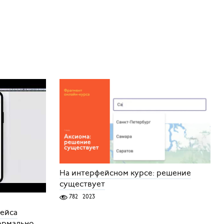
На интерфейсном курсе: решение
существует
782
2023
фейса
нормально