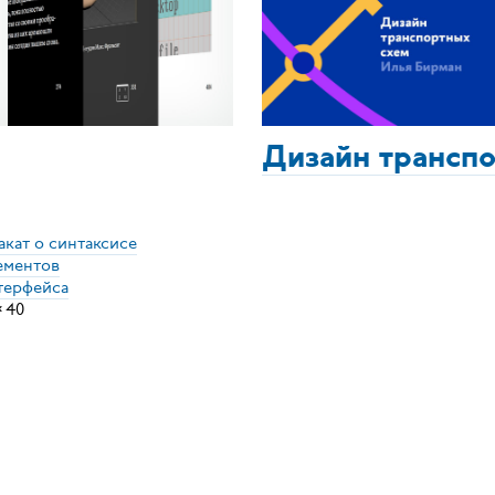
Дизайн трансп
акат о синтаксисе
ементов
терфейса
×
40