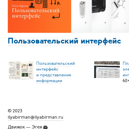
Пользовательский интерфейс
Пользовательский
Пл
интерфейс
эл
и представление
ин
информации
60
© 2023
ilyabirman@ilyabirman.ru
Движок —
Эгея