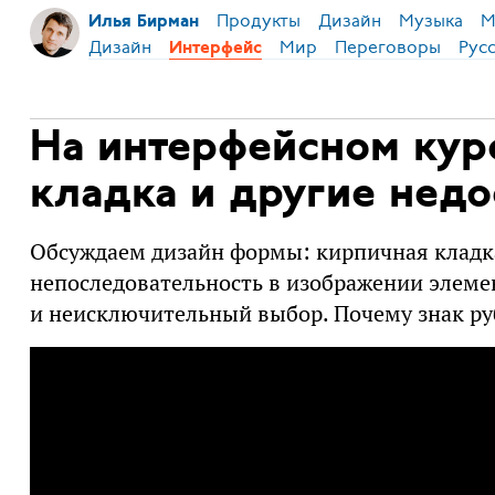
Продукты
Дизайн
Музыка
М
Илья Бирман
Дизайн
Мир
Переговоры
Рус
Интерфейс
На интерфейсном кур
кладка и другие нед
Обсуждаем дизайн формы: кирпичная кладк
непоследовательность в изображении элеме
и неисключительный выбор. Почему знак руб