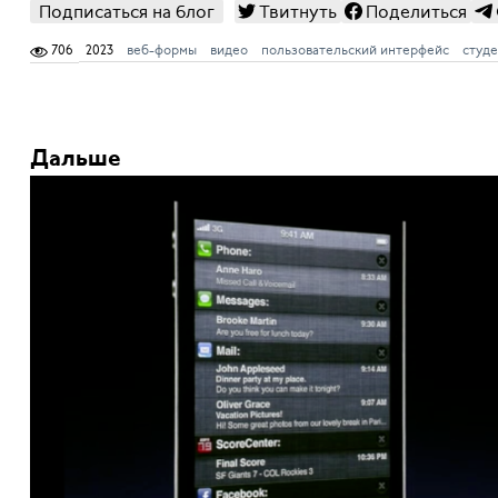
Подписаться на блог
Твитнуть
Поделиться
706
2023
веб-формы
видео
пользовательский интерфейс
студ
Дальше