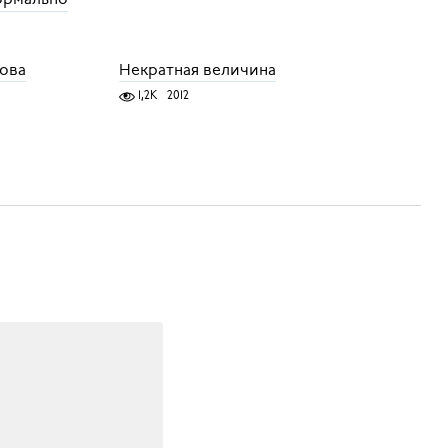
нова
Некратная величина
1,2K
2012