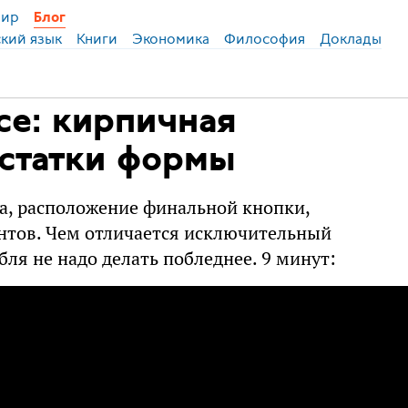
ир
Блог
ский язык
Книги
Экономика
Философия
Доклады
се: кирпичная
остатки формы
а, расположение финальной кнопки,
нтов. Чем отличается исключительный
ля не надо делать побледнее. 9 минут: