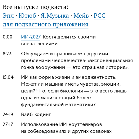
Все выпуски подкаста:
Эпл
·
Ютюб
·
Я.Музыка
·
Мейв
·
РСС
для подкастного приложения
0:00
ИИ-2027
. Костя делится своими
впечатлениями
8:23
Обсуждаем и сравниваем с другими
проблемами человечества: «экспоненциальная
гонка вооружений — это страшная история».
15:04
ИИ как форма жизни и эмерджентность.
Может ли машина иметь чувства, эмоции,
цели? Что, если биология — это всего лишь
одна из манифестаций более
фундаментальной математики?
24:19
Вайб-кодинг
27:17
Использование ИИ-ноуттейкеров
на собеседованиях и других созвонах