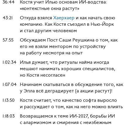
36:44
Костя учит Илью основам ИИ-водства:
«контекстные окна растут»
43:21
Откуда взялся
Хаерхаер
и как начать свою
компанию. Как Костя съездил в Нью-Йорк
и стал другим человеком
57:55
Обсуждаем Пост Саши Реушкина о том, как
его не взяли ментором по устройству
на работу несмотря на опыт
1:02:34
Илья думает, что ритуалы найма иногда
мешают нанимать хороших специалистов,
но Костя несогласен
1:07:04
Начинаем скатываться в обсуждение того, как
у Эпла всё деградирует (а акции растут)!
1:13:50
Костя считает, что качество софта выросло
и рассуждает о том, как на него можно влиять
1:18:03
Возвращаемся к теме ИИ-2027, борьбы ИИ
с алармизмом и смирения с неизбежным