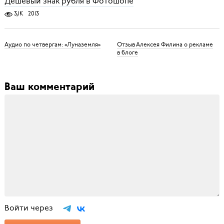
Дешёвый знак рубля в Фотошопе
3,1K
2013
Аудио по четвергам: «Луназемля»
Отзыв Алексея Филина о рекламе
в блоге
Ваш комментарий
Войти через