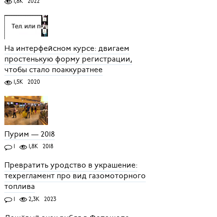
1,8K
2022
На интерфейсном курсе: двигаем
простенькую форму регистрации,
чтобы стало поаккуратнее
1,5K
2020
Пурим — 2018
1
1,8K
2018
Превратить уродство в украшение:
техрегламент про вид газомоторного
топлива
1
2,3K
2023