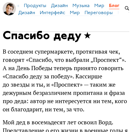
Продукты
Дизайн
Музыка
Мир
я Бирман
Блог
Дизайн
Интерфейс
Мир
Переговоры
Русск
Спасибо деду
В соседнем супермаркете, протягивая чек,
говорят «Спасибо, что выбрали „Проспект“».
А на День Победы теперь принято говорить
«Спасибо деду за победу». Кассирше
до звезды и ты, и «Проспект» — таким же
дежурным безразличием пропитана и фраза
про деда: автор не интересуется ни тем, кого
он благодарит, ни тем, за что.
Мой дед в восемьдесят лет освоил Ворд.
Представление о его жизни в военные годы я