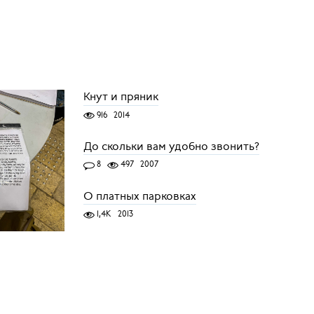
Кнут и пряник
916
2014
До скольки вам удобно звонить?
8
497
2007
О платных парковках
1,4K
2013