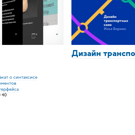
Дизайн трансп
акат о синтаксисе
ементов
терфейса
×
40