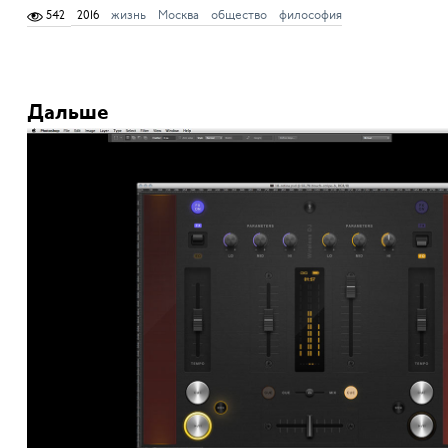
542
2016
жизнь
Москва
общество
философия
Дальше