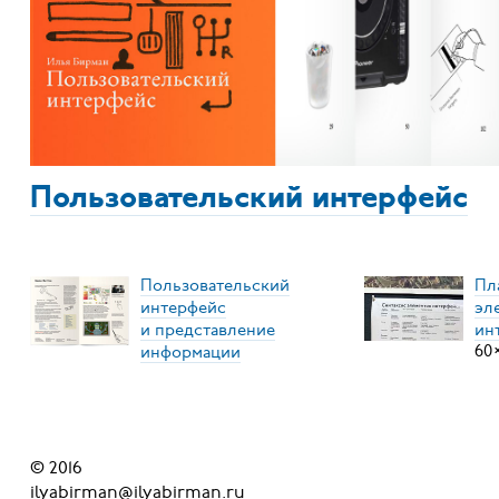
Пользовательский интерфейс
Пользовательский
Пл
интерфейс
эл
и представление
ин
информации
60
© 2016
ilyabirman@ilyabirman.ru