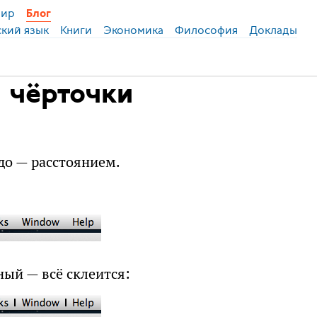
ир
Блог
ский язык
Книги
Экономика
Философия
Доклады
, чёрточки
до — расстоянием.
ный — всё склеится: