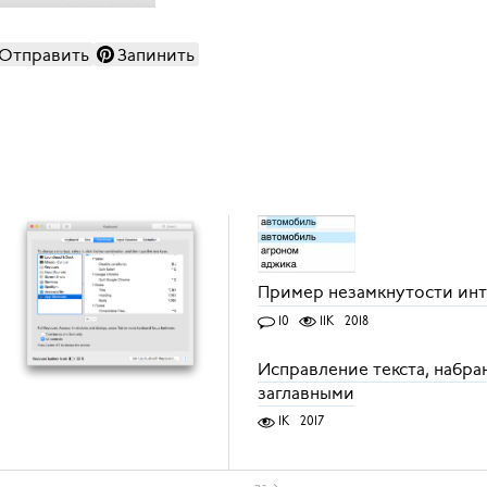
Отправить
Запинить
Пример незамкнутости ин
10
11K
2018
Исправление текста, набра
заглавными
1K
2017