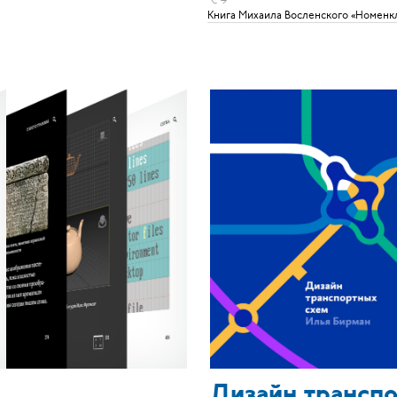
⌥ →
Книга Михаила Восленского «Номенк
Дизайн трансп