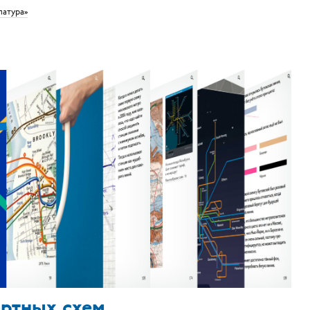
латура»
ортных схем