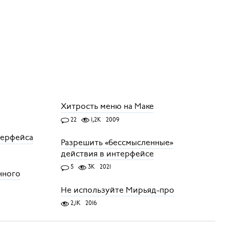
Хитрость меню на Маке
22
1,2K
2009
терфейса
Разрешить «бессмысленные»
действия в интерфейсе
5
3K
2021
нного
Не используйте Мирьяд-про
2,1K
2016