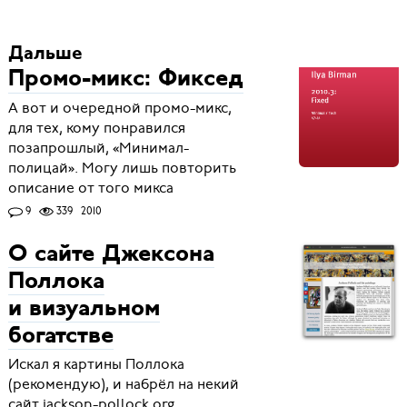
Дальше
Промо-микс: Фиксед
А вот и очередной промо-микс,
для тех, кому понравился
позапрошлый, «Минимал-
полицай». Могу лишь повторить
описание от того микса
9
339
2010
О сайте Джексона
Поллока
и визуальном
богатстве
Искал я картины Поллока
(рекомендую), и набрёл на некий
сайт jackson-pollock.org