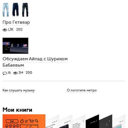
Про Гетвеар
1,3K
2012
Обсуждаем Айпад с Шуриком
Бабаевым
16
514
2010
Как слушать музыку
О логотипе метро
Мои книги