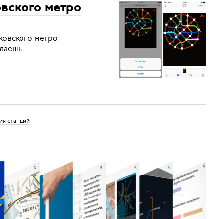
вского метро
сковского метро —
елаешь
ия станций