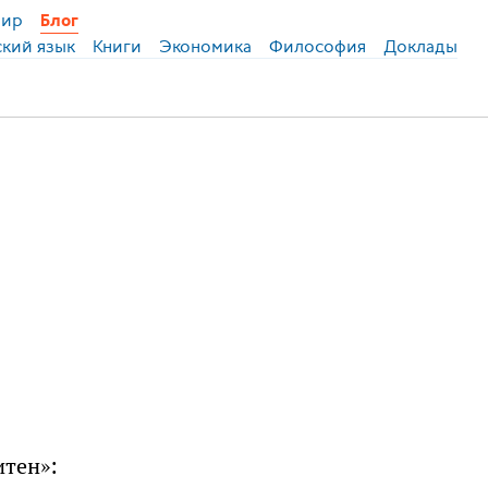
ир
Блог
ский язык
Книги
Экономика
Философия
Доклады
итен»: