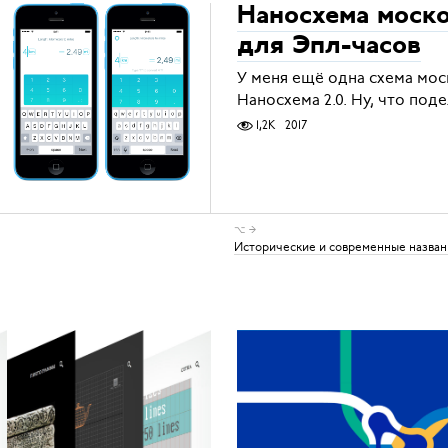
Наносхема моско
для Эпл-часов
У меня ещё одна схема мо
Наносхема 2.0. Ну, что под
1,2K
2017
⌥ →
Исторические и современные назван