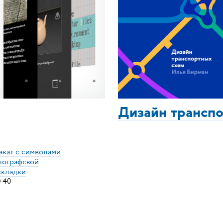
Дизайн трансп
акат с символами
пографской
складки
×
40